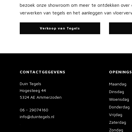
bezoek onze showroom om meer te ontdekken over o
verwerken van tegels en het aanleggen van vloerver
Verkoop van Tegels
CONTACTGEGEVENS
OPENINGS
Duin Tegels
Maandag
Hogesteeg 44
Dinsdag
5324 AE Ammerzoden
Woensdag
Donderdag
06 - 29074160
Vrijdag
info@duintegels.nl
Zaterdag
.
Zondag