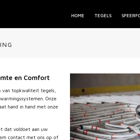
HOME
TEGELS
SFEERF
ING
rmte en Comfort
n van topkwaliteit tegels,
erwarmingssystemen. Onze
at hand in hand met onze
et dat voldoet aan uw
eem contact met ons op of