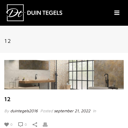
12
12
By
duintegels2016
Posted
september 21, 2022
In
0
0