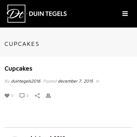
CUPCAKES
Cupcakes
By
duintegels2016
Posted
december 7, 2015
In
0
0